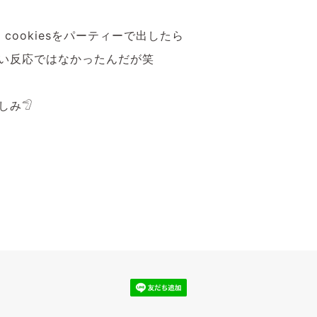
ad cookiesをパーティーで出したら
い反応ではなかったんだが笑
み𓅿