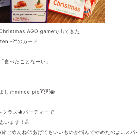
ristmas AGO gameで出てきた
eaten -?”のカード
「食べたことなーい」
mince pie🇬🇧🥧
生クラス🎄パーティーで
思います！𓀡
の皆ごめんね🙄あげてもいいものか悩んでやめたのよ…スパ