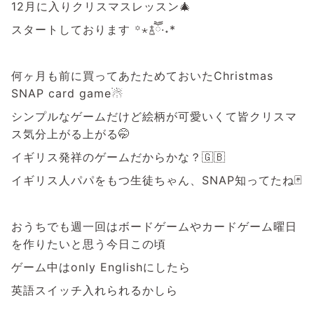
12月に入りクリスマスレッスン🎄
スタートしております ꙳⋆‪࿄ཽ·˖*
何ヶ月も前に買ってあたためておいたChristmas
SNAP card game☃︎
シンプルなゲームだけど絵柄が可愛いくて皆クリスマ
ス気分上がる上がる🤭
イギリス発祥のゲームだからかな？🇬🇧
イギリス人パパをもつ生徒ちゃん、SNAP知ってたね🃏
おうちでも週一回はボードゲームやカードゲーム曜日
を作りたいと思う今日この頃
ゲーム中はonly Englishにしたら
英語スイッチ入れられるかしら