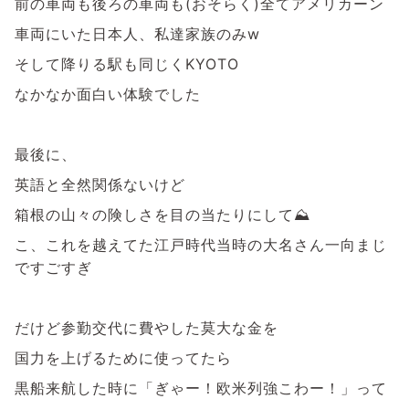
前の車両も後ろの車両も(おそらく)全てアメリカーン
車両にいた日本人、私達家族のみw
そして降りる駅も同じくKYOTO
なかなか面白い体験でした
最後に、
英語と全然関係ないけど
箱根の山々の険しさを目の当たりにして⛰️
こ、これを越えてた江戸時代当時の大名さん一向まじ
ですごすぎ
だけど参勤交代に費やした莫大な金を
国力を上げるために使ってたら
黒船来航した時に「ぎゃー！欧米列強こわー！」って