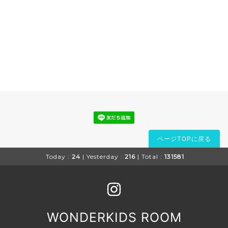
ページTOPに戻る
Today :
24
| Yesterday :
216
| Total :
131581
WONDERKIDS ROOM