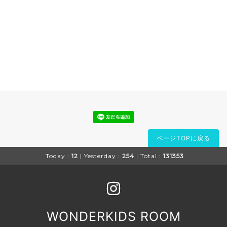
ページTOPに戻る
Today :
12
| Yesterday :
254
| Total :
131353
WONDERKIDS ROOM