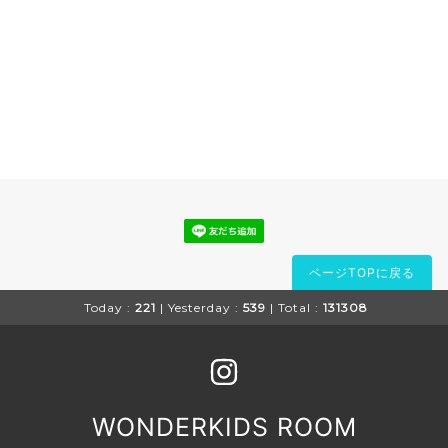
ページTOPに戻る
Today :
221
| Yesterday :
539
| Total :
131308
WONDERKIDS ROOM